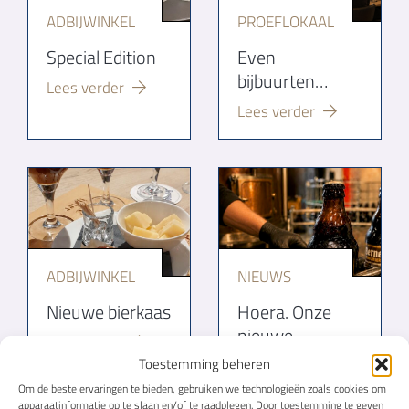
ADBIJWINKEL
PROEFLOKAAL
Special Edition
Even
bijbuurten…
Lees verder
Lees verder
ADBIJWINKEL
NIEUWS
Nieuwe bierkaas
Hoera. Onze
nieuwe
Lees verder
brouwerij is een
Toestemming beheren
feit
Om de beste ervaringen te bieden, gebruiken we technologieën zoals cookies om
apparaatinformatie op te slaan en/of te raadplegen. Door toestemming te geven