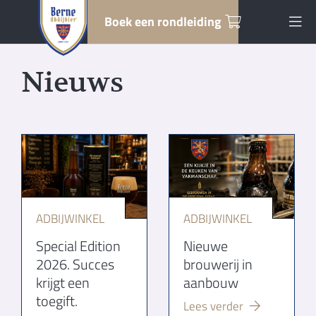
Boek een rondleiding
Nieuws
ADBIJWINKEL
ADBIJWINKEL
Special Edition
Nieuwe
2026. Succes
brouwerij in
krijgt een
aanbouw
toegift.
Lees verder