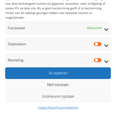
Lees verder
voor deze technologieën kunnen wij gegevens verwerken, zoals surfgedrag of
unieke ID’s op deze site. Als je geen toestemming geeft of je toestemming
intrekt, kan dit nadelige gevolgen hebben voor bepaalde functies en
mogelijkheden.
Functioneel
Altijd actief
Statistieken
Statis
Marketing
Marke
Accepteren
Niet toestaan
Voorkeuren opslaan
BIEREN
Cookie Policy
Privacyreglement
Witheren Wit