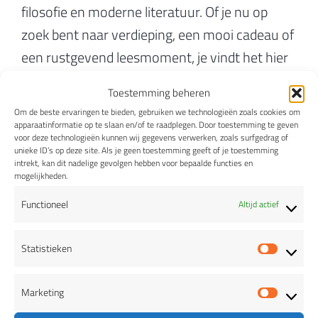
filosofie en moderne literatuur. Of je nu op
zoek bent naar verdieping, een mooi cadeau of
een rustgevend leesmoment, je vindt het hier
allemaal. Ook voor bijzondere wenskaarten en
Toestemming beheren
originele cadeaus ben je bij ons aan het juiste
Om de beste ervaringen te bieden, gebruiken we technologieën zoals cookies om
adres.
apparaatinformatie op te slaan en/of te raadplegen. Door toestemming te geven
voor deze technologieën kunnen wij gegevens verwerken, zoals surfgedrag of
unieke ID’s op deze site. Als je geen toestemming geeft of je toestemming
intrekt, kan dit nadelige gevolgen hebben voor bepaalde functies en
mogelijkheden.
Functioneel
Altijd actief
Statistieken
Statis
Marketing
Marke