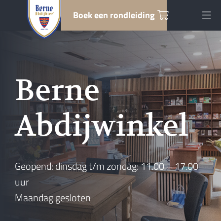
Boek een rondleiding
Berne
Abdijwinkel
Geopend: dinsdag t/m zondag: 11.00 – 17.00
uur
Maandag gesloten