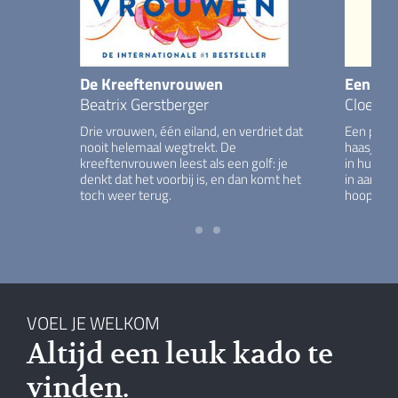
De Kreeftenvrouwen
Een haa
Beatrix Gerstberger
Cloe Da
Drie vrouwen, één eiland, en verdriet dat
Een polit
nooit helemaal wegtrekt. De
haasje en
kreeftenvrouwen leest als een golf: je
in huis is
denkt dat het voorbij is, en dan komt het
in aandach
toch weer terug.
hoopvol.
VOEL JE WELKOM
Altijd een leuk kado te
vinden.