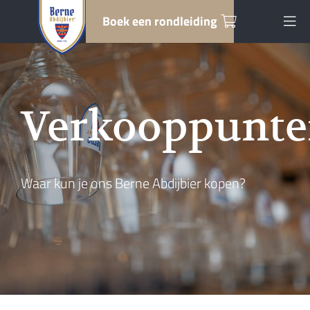
Boek een rondleiding
Verkooppunt
Waar kun je ons Berne Abdijbier kopen?