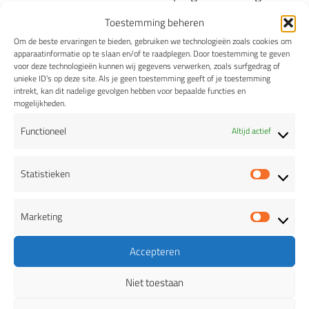
Toestemming beheren
Loosbroek
Bus Whiskey / De
Om de beste ervaringen te bieden, gebruiken we technologieën zoals cookies om
Heische Hoeve
apparaatinformatie op te slaan en/of te raadplegen. Door toestemming te geven
voor deze technologieën kunnen wij gegevens verwerken, zoals surfgedrag of
unieke ID’s op deze site. Als je geen toestemming geeft of je toestemming
Middelharnis
Slijterij Brouwhoeve
intrekt, kan dit nadelige gevolgen hebben voor bepaalde functies en
mogelijkheden.
Mill
Kasteel Aldendriel
Functioneel
Altijd actief
Nederhemert
Speeltuin
Statistieken
Statis
Nistelrode
Borrelpunt
Marketing
Marke
De Nistel
Accepteren
Niet toestaan
Jumbo