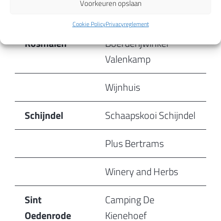
Voorkeuren opslaan
Oosterhout
De Blauwe Kamer
Cookie Policy
Privacyreglement
Rosmalen
Boerderijwinkel
Valenkamp
Wijnhuis
Schijndel
Schaapskooi Schijndel
Plus Bertrams
Winery and Herbs
Sint
Camping De
Oedenrode
Kienehoef