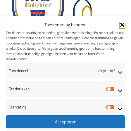
Toestemming beheren
Om de beste ervaringen te bieden, gebruiken we technologieën zoals cookies om
apparaatinformatie op te slaan en/of te raadplegen. Door toestemming te geven
voor deze technologieën kunnen wij gegevens verwerken, zoals surfgedrag of
unieke ID’s op deze site. Als je geen toestemming geeft of je toestemming
intrekt, kan dit nadelige gevolgen hebben voor bepaalde functies en
mogelijkheden.
BIEREN
Functioneel
Altijd actief
Witheren Wit
Norbertijn Blond
Statistieken
Statis
Prior Dubbel
Marketing
Marke
Accepteren