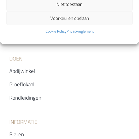
Niet toestaan
Abt Tripel
Voorkeuren opslaan
Abt-Generaal Quadruppel
Cookie Policy
Privacyreglement
Speciale edities
DOEN
Abdijwinkel
Proeflokaal
Rondleidingen
INFORMATIE
Bieren