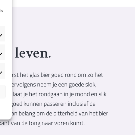
ls
ot leven.
atistieken
e eerst het glas bier goed rond om zo het
rketing
ken. Vervolgens neem je een goede slok,
n
ren, laat je het rondgaan in je mond en slik
 tong goed kunnen passeren inclusief de
r is van belang om de bitterheid van het bier
kant van de tong naar voren komt.