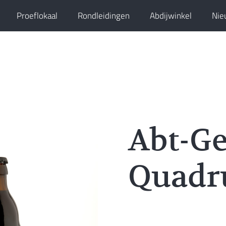
Proeflokaal
Rondleidingen
Abdijwinkel
Nie
Abt-Ge
Quadr