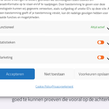
araatinformatie op te slaan en/of te raadplegen. Door toestemming te geven voor deze
hnologieën kunnen wij gegevens verwerken, zoals surfgedrag of unieke ID’s op deze site. A
geen toestemming geeft of je toestemming intrekt, kan dit nadelige gevolgen hebben voor
aalde functies en mogelijkheden.
unctioneel
Altijd actief
Zo komt de smaak t
tatistieken
St
arketing
Om de smaak van het bier goed te proeven wals j
Ma
aroma vrij te laten komen en aan het bier te rui
Accepteren
Niet toestaan
Voorkeuren opslaa
breng je het bier naar achteren, dan weer naar vo
je het door. Dan heeft het bier alle delen van de
Cookie Policy
Privacyreglement
zijflanken. Met name het doorslikken van het bie
goed te kunnen proeven die vooral op de achter