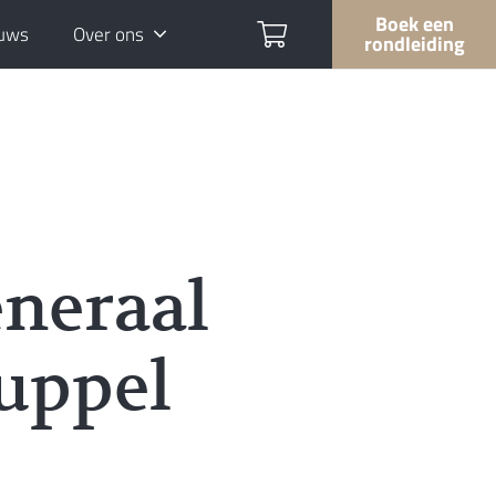
Boek een
uws
Over ons
rondleiding
neraal
uppel