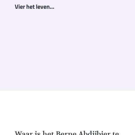
Vier het leven…
Waar is het Berne Abdijbier te