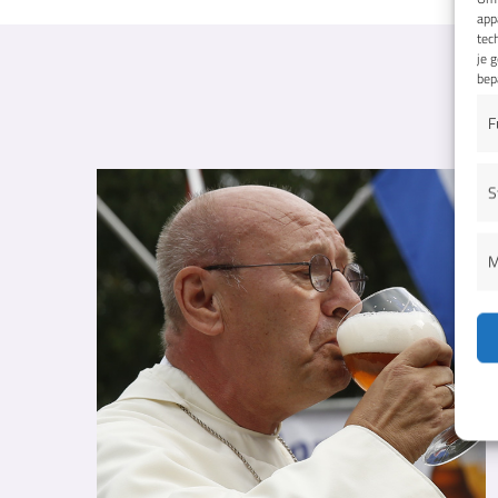
app
tec
je 
bep
F
S
M