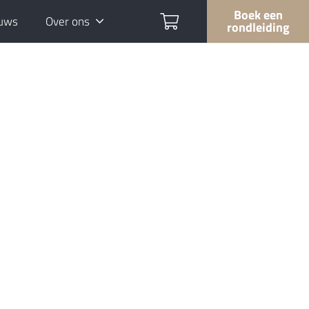
Boek een
uws
Over ons
rondleiding