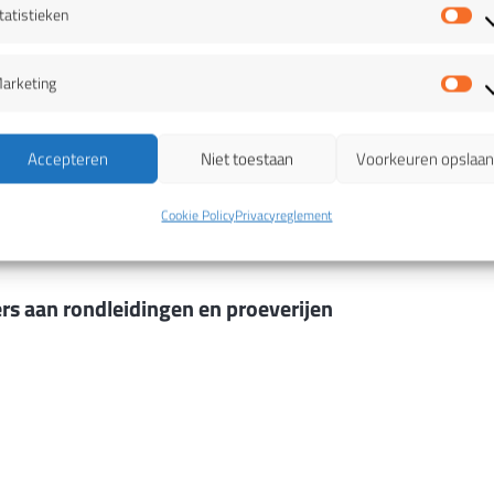
tatistieken
St
arketing
Ma
Accepteren
Niet toestaan
Voorkeuren opslaa
 contactformulier)
Cookie Policy
Privacyreglement
rs aan rondleidingen en proeverijen