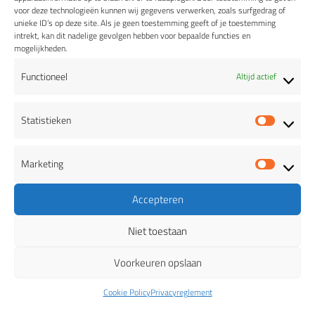
voor deze technologieën kunnen wij gegevens verwerken, zoals surfgedrag of
unieke ID’s op deze site. Als je geen toestemming geeft of je toestemming
intrekt, kan dit nadelige gevolgen hebben voor bepaalde functies en
mogelijkheden.
Functioneel
Altijd actief
Statistieken
Statis
Marketing
Marke
Accepteren
Niet toestaan
Voorkeuren opslaan
BIEREN
Cookie Policy
Privacyreglement
Witheren Wit