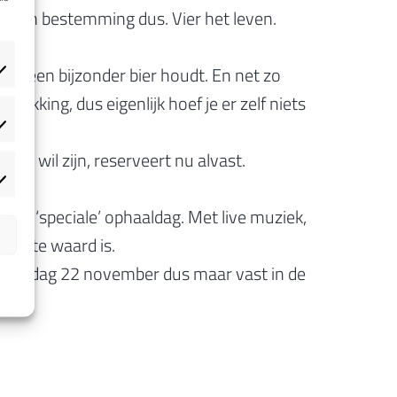
 een bestemming dus. Vier het leven.
 van een bijzonder bier houdt. En net zo
akking, dus eigenlijk hoef je er zelf niets
atistieken
er wil zijn, reserveert nu alvast.
rketing
s de ‘speciale’ ophaaldag. Met live muziek,
n
moeite waard is.
et zondag 22 november dus maar vast in de