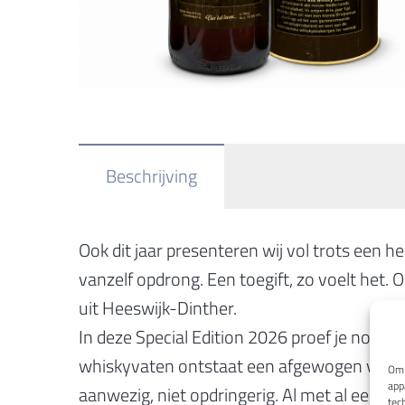
Beschrijving
Ook dit jaar presenteren wij vol trots een he
vanzelf opdrong. Een toegift, zo voelt het
uit Heeswijk-Dinther.
In deze Special Edition 2026 proef je nog d
whiskyvaten ontstaat een afgewogen volle, k
Om 
app
aanwezig, niet opdringerig. Al met al een m
tec