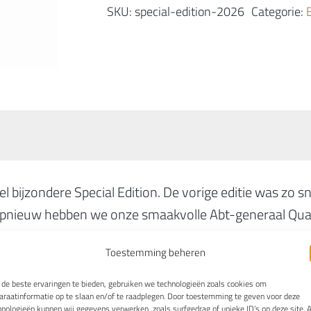
SKU:
special-edition-2026
Categorie:
2026
aantal
el bijzondere Special Edition. De vorige editie was zo s
. Opnieuw hebben we onze smaakvolle Abt-generaal Qua
Toestemming beheren
uidelijk de zoete en kenmerkende gebrande tonen van o
rachtige en ronde smaak. En dan zijn er ook nog de van
de beste ervaringen te bieden, gebruiken we technologieën zoals cookies om
araatinformatie op te slaan en/of te raadplegen. Door toestemming te geven voor deze
achtige combinatie.
hnologieën kunnen wij gegevens verwerken, zoals surfgedrag of unieke ID’s op deze site. A