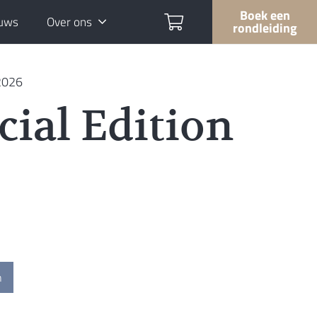
Boek een
uws
Over ons
rondleiding
 2026
cial Edition
n