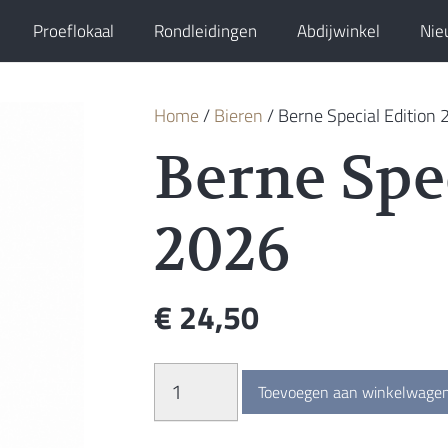
Proeflokaal
Rondleidingen
Abdijwinkel
Nie
Home
/
Bieren
/ Berne Special Edition
Berne Spe
2026
€
24,50
Berne
Toevoegen aan winkelwage
Special
Edition