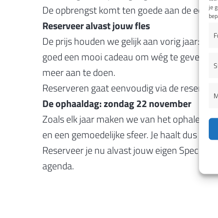
je 
De opbrengst komt ten goede aan de eeuwen
bep
Reserveer alvast jouw fles
F
De prijs houden we gelijk aan vorig jaar: 24,
goed een mooi cadeau om wég te geven. De fle
S
meer aan te doen.
Reserveren gaat eenvoudig via de reserveerk
M
De ophaaldag: zondag 22 november
Zoals elk jaar maken we van het ophalen iets
en een gemoedelijke sfeer. Je haalt dus niet
Reserveer je nu alvast jouw eigen Special 
agenda.