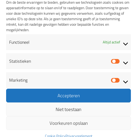
Om de beste ervaringen te bieden, gebruiken we technologieën zoals cookies om
BIEREN
apparaatinformatie op te slaan en/of te raadplegen. Door toestemming te geven
voor deze technologieën kunnen wij gegevens verwerken, zoals surfgedrag of
Witheren Wit
unieke ID’s op deze site. Als je geen toestemming geeft of je toestemming
intrekt, kan dit nadelige gevolgen hebben voor bepaalde functies en
Norbertijn Blond
mogelijkheden.
Prior Dubbel
Functioneel
Altijd actief
Statistieken
Statis
Marketing
Abt Tripel
Marke
Abt-Generaal Quadruppel
Accepteren
Speciale edities
Niet toestaan
Voorkeuren opslaan
DOEN
Cookie Policy
Privacyreglement